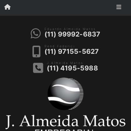
Eduardo Almeida Matos
(11) 99992-6837
Renê Federici
(11) 97155-5627
J Almeida Matos
(11) 4195-5988