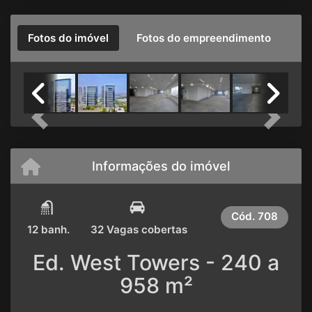
Fotos do imóvel
Fotos do empreendimento
Previous
Next
Informações do imóvel
Cód.
708
12 banh.
32 Vagas cobertas
Ed. West Towers - 240 a
958 m²