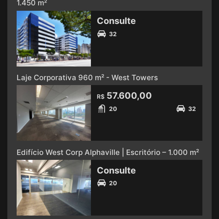
1.450 m²
Consulte
32
Laje Corporativa 960 m² - West Towers
57.600,00
R$
20
32
Edifício West Corp Alphaville | Escritório – 1.000 m²
Consulte
20